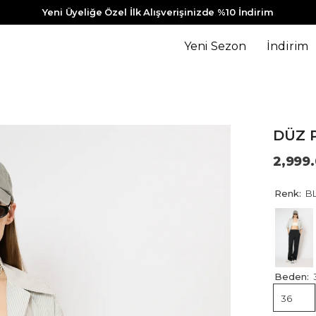
Yeni Üyeliğe Özel İlk Alışverişinizde %10 İndirim
Yeni Sezon
İndirim
DÜZ 
2,999
Renk:
B
Beden:
36