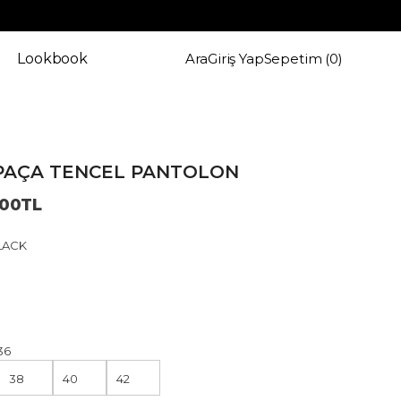
Giriş Yap
Sepetim (
0
)
Lookbook
Ara
PAÇA TENCEL PANTOLON
.00TL
LACK
36
38
40
42