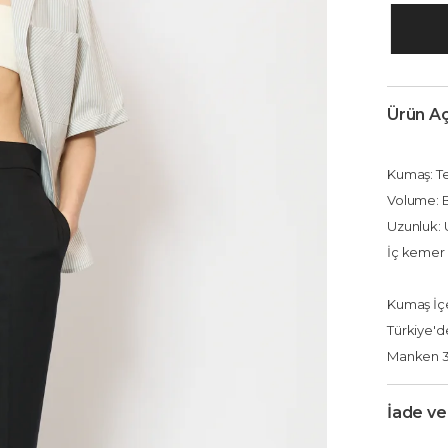
Ürün Aç
Kumaş: Te
Volume: B
Uzu
İç kemer 
Kumaş İçe
Türkiye'de
Manken 36
İade ve