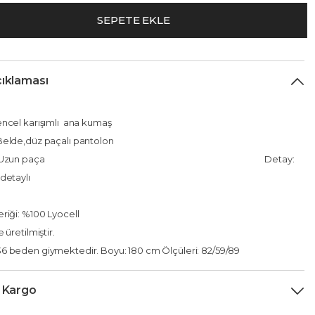
SEPETE EKLE
ıklaması
ncel karışımlı ana kumaş
elde,düz paçalı pantolon
nluk: Uzun paça Detay:
detaylı
riği: %100 Lyocell
 üretilmiştir.
 beden giymektedir. Boyu: 180 cm Ölçüleri: 82/59/89
 Kargo